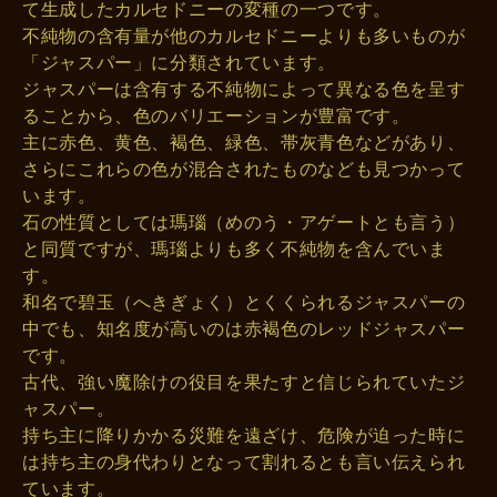
て生成したカルセドニーの変種の一つです。
不純物の含有量が他のカルセドニーよりも多いものが
「ジャスパー」に分類されています。
ジャスパーは含有する不純物によって異なる色を呈す
ることから、色のバリエーションが豊富です。
主に赤色、黄色、褐色、緑色、帯灰青色などがあり、
さらにこれらの色が混合されたものなども見つかって
います。
石の性質としては瑪瑙（めのう・アゲートとも言う）
と同質ですが、瑪瑙よりも多く不純物を含んでいま
す。
和名で碧玉（へきぎょく）とくくられるジャスパーの
中でも、知名度が高いのは赤褐色のレッドジャスパー
です。
古代、強い魔除けの役目を果たすと信じられていたジ
ャスパー。
持ち主に降りかかる災難を遠ざけ、危険が迫った時に
は持ち主の身代わりとなって割れるとも言い伝えられ
ています。