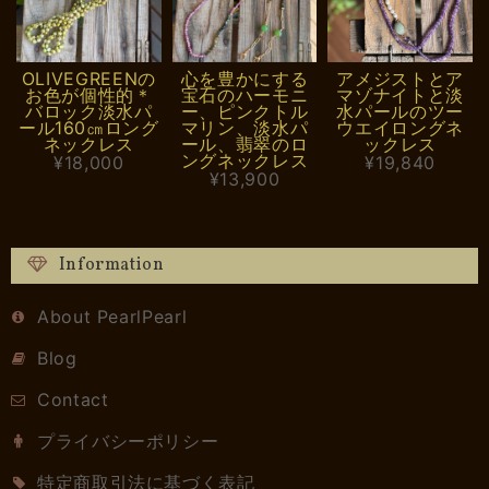
OLIVEGREENの
心を豊かにする
アメジストとア
お色が個性的＊
宝石のハーモニ
マゾナイトと淡
バロック淡水パ
ー、ピンクトル
水パールのツー
ール160㎝ロング
マリン、淡水パ
ウエイロングネ
ネックレス
ール、翡翠のロ
ックレス
ングネックレス
¥18,000
¥19,840
¥13,900
Information
About PearlPearl
Blog
Contact
プライバシーポリシー
特定商取引法に基づく表記