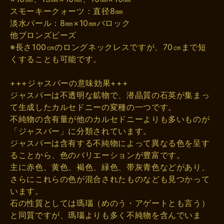
スモーキークォーツ：直径8㎜
淡水パール：8㎜×10㎜バロック
他ブロンズビーズ
※長さ100㎝のロングネックレスですが、70㎝まで短
くすることも可能です。
+++ジャスパーの意味効果+++
ジャスパーは不透明な鉱物で、潜晶質の石英が集まっ
て生成したカルセドニーの変種の一つです。
不純物の含有量が他のカルセドニーよりも多いものが
「ジャスパー」に分類されています。
ジャスパーは含有する不純物によって異なる色を呈す
ることから、色のバリエーションが豊富です。
主に赤色、黄色、褐色、緑色、帯灰青色などがあり、
さらにこれらの色が混合されたものなども見つかって
います。
石の性質としては瑪瑙（めのう・アゲートとも言う）
と同質ですが、瑪瑙よりも多く不純物を含んでいま