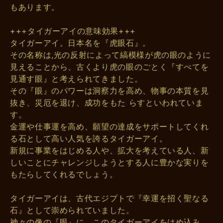
もあります。
+++タイガーアイの意味効果+++
タイガーアイ。日本名を『虎眼石』。
その名称は,光の反射によって縞模様が虎の眼のように
見えることから、古くより虎の眼のごとく『すべてを
見通す眼』と考えられてきました。
その『眼』のパワーは洞察力を高め、物事の本質を見
抜き、災厄を退け、成功をもた らすといわれていま
す。
金運や仕事運を高め、願望の達成をサポートしてくれ
る石として高い人気を誇るタイガーアイ。
新規に事業をはじめる人や、拡大を考えている人、新
しいことにチャレンジしようとする人に豊かな実りを
もたらしてくれるでしょう。
タイガーアイは、古代エジプトで『幸運を招く聖なる
石』として崇められていました。
神々の像の『眼』に、このタイガーアイをはめ込み、