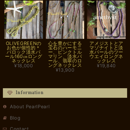
OLIVEGREENの
心を豊かにする
アメジストとア
お色が個性的＊
宝石のハーモニ
マゾナイトと淡
バロック淡水パ
ー、ピンクトル
水パールのツー
ール160㎝ロング
マリン、淡水パ
ウエイロングネ
ネックレス
ール、翡翠のロ
ックレス
ングネックレス
¥18,000
¥19,840
¥13,900
Information
About PearlPearl
Blog
Contact