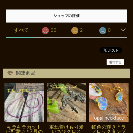
ショップの評価
すべて
66
2
0
通報する
関連商品
キラキラカット
重ね着けも可愛
虹色の輝き＊ラ
が可愛い＊7月の
いちびクロス
フロックタンブ