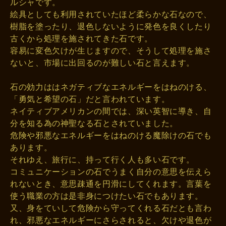
ルシャです。
絵具としても利用されていたほど柔らかな石なので、
樹脂を塗ったり、退色しないように発色を良くしたり
古くから処理を施されてきた石です。
容易に変色欠けが生じますので、そうして処理を施さ
ないと、市場に出回るのが難しい石と言えます。
石の効力ははネガティブなエネルギーをはねのける、
「勇気と希望の石」だと言われています。
ネイティブアメリカンの間では、深い英智に導き、自
分を知る為の神聖なる石とされていました。
危険や邪悪なエネルギーをはねのける魔除けの石でも
あります。
それゆえ、旅行に、持って行く人も多い石です。
コミュニケーションの石でうまく自分の意思を伝えら
れないとき、意思疎通を円滑にしてくれます。言葉を
使う職業の方は是非身につけたい石でもあります。
又、身をていして危険から守ってくれる石だとも言わ
れ、邪悪なエネルギーにさらされると、欠けや退色が