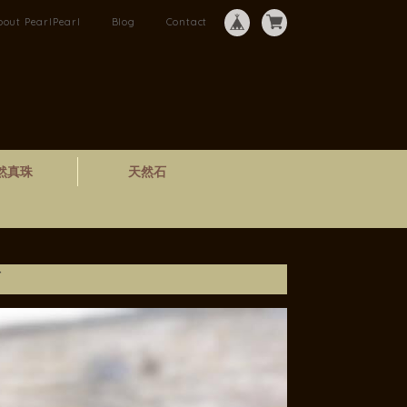
bout PearlPearl
Blog
Contact
然真珠
天然石
グ