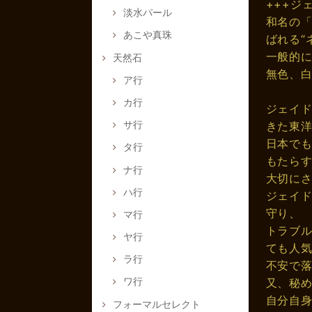
+++ジ
淡水パール
和名の「
あこや真珠
ばれる“
一般的に
天然石
無色、
ア行
カ行
ジェイド
サ行
きた東
日本で
タ行
もたら
ナ行
大切に
ハ行
ジェイ
守り、
マ行
トラブ
ヤ行
ても人
ラ行
不安で
ワ行
又、秘
自分自
フォーマルセレクト