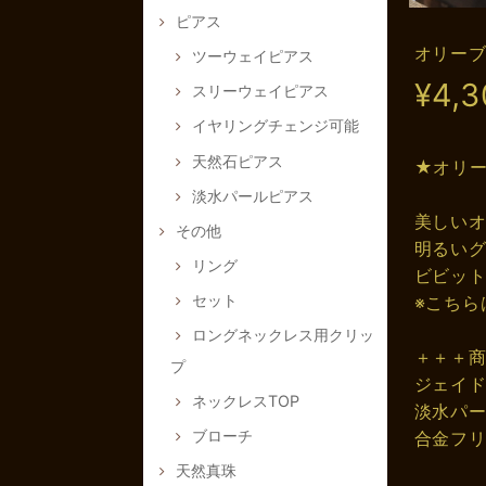
ピアス
オリー
ツーウェイピアス
¥4,3
スリーウェイピアス
イヤリングチェンジ可能
天然石ピアス
★オリ
淡水パールピアス
美しい
その他
明るい
リング
ビビッ
セット
※こちら
ロングネックレス用クリッ
＋＋＋
プ
ジェイド
ネックレスTOP
淡水パー
ブローチ
合金フ
天然真珠