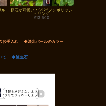
ボル
原石が可愛い＊S925ノンポリッシ
ュリング
¥13,500
のお手入れ
◆淡水パールのカラー
いて
◆誕生石