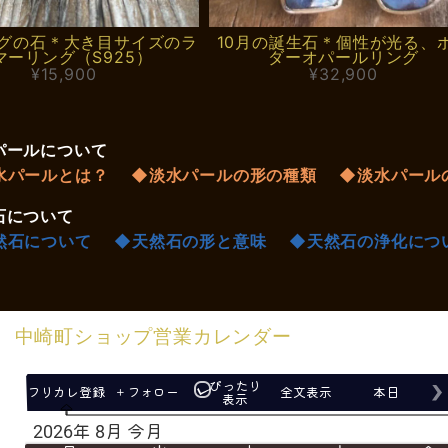
グの石＊大き目サイズのラ
10月の誕生石＊個性が光る、
マーリング（S925）
ダーオパールリング
¥15,900
¥32,900
パールについて
水パールとは？
◆淡水パールの形の種類
◆淡水パール
石について
然石について
◆天然石の形と意味
◆天然石の浄化につ
中崎町ショップ営業カレンダー