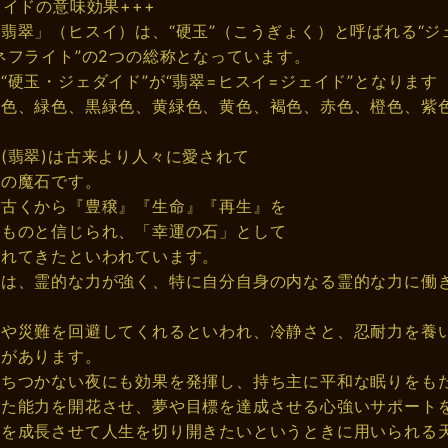
ェイドの意味効果+++
翡翠」（ヒスイ）は、“硬玉”（こうぎょく）と呼ばれる“ジ
ネフライト”の2つの総称となっています。
“硬玉・ジェダイド”が“翡翠=ヒスイ=ジェイド”となります
白色、緑色、黒緑色、黄緑色、黄色、褐色、赤色、橙色、紫
(翡翠)は古来より人々に愛されて
洋の魔石です。
も古くから『豊穣』『生命』『再生』を
すものと信じられ、「幸運の石」として
されてきたといわれています。
ドは、霊的な力が強く、特に自分自身の内なる霊的な力に働
ルや災難を回避してくれるといわれ、冷静さと、忍耐力を養
気があります。
落ちつかない夜にも効果を発揮し、持ち主に平和な眠りをも
めた能力を開花させ、夢や目標を達成させる心強いサポート
身を成長させて人生を切り開きたいというときに用いられる