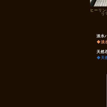
ヒーリン
リ
淡水
◆淡
天然
◆天