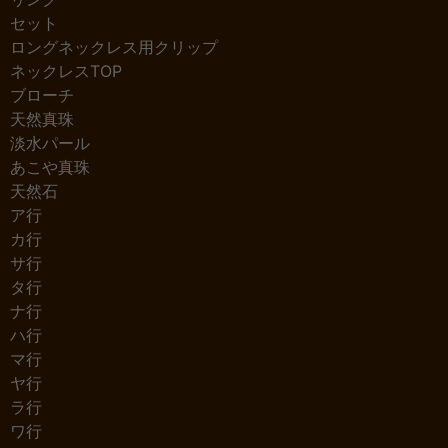
セット
ロングネックレス用クリップ
ネックレスTOP
ブローチ
天然真珠
淡水パール
あこや真珠
天然石
ア行
カ行
サ行
タ行
ナ行
ハ行
マ行
ヤ行
ラ行
ワ行