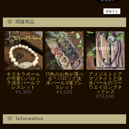
通報する
関連商品
キラキラボール
11色のお色が選べ
アメジストとア
が可愛いバロッ
る＊バロック淡
マゾナイトと淡
ク淡水パールブ
水パール3連ブレ
水パールのツー
レスレット
スレット
ウエイロングネ
ックレス
¥5,300
¥4,500
¥19,840
Information