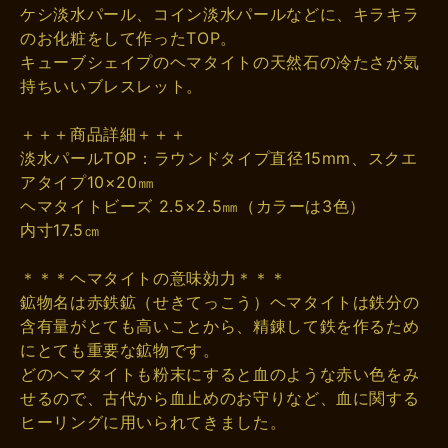
ケシ淡水パール、コイン淡水パールなどに、キラキラ
のお化粧をして作ったTOP。
キューブシェイプのヘマタイトの天然石の冷たさが気
持ちいいブレスレット。
＋＋＋商品詳細＋＋＋
淡水パールTOP：ラウンドタイプ直径15mm、スクエ
アタイプ10×20㎜
ヘマタイトビーズ 2.5×2.5㎜（カラーは3色）
内寸17.5㎝
＊＊＊ヘマタイトの意味効力＊＊＊
鉱物名は赤鉄鉱（せきてっこう）ヘマタイトは鉄分の
含有量がとても高いことから、精錬して鉄を作るため
にとても重要な鉱物です。
どのヘマタイトも粉末にすると血のような赤い色をみ
せるので、古代から血止めのお守りなど、血に関する
ヒーリングに用いられてきました。