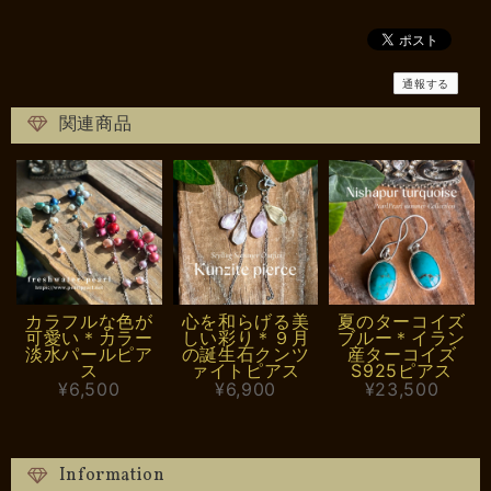
通報する
関連商品
カラフルな色が
心を和らげる美
夏のターコイズ
可愛い＊カラー
しい彩り＊９月
ブルー＊イラン
淡水パールピア
の誕生石クンツ
産ターコイズ
ス
ァイトピアス
S925ピアス
¥6,500
¥6,900
¥23,500
Information