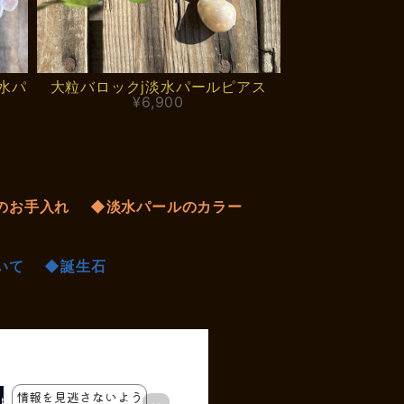
水パ
大粒バロックj淡水パールピアス
¥6,900
のお手入れ
◆淡水パールのカラー
いて
◆誕生石