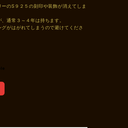
リーのS９２５の刻印や装飾が消えてしま
が、通常３～４年は持ちます。
ングがはがれてしまうので避けてくださ
ble