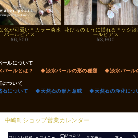
な色が可愛い＊カラー淡水
花びらのように揺れる＊ケシ淡
パールピアス
ールピアス
¥6,500
¥3,900
パールについて
水パールとは？
◆淡水パールの形の種類
◆淡水パール
石について
然石について
◆天然石の形と意味
◆天然石の浄化につ
中崎町ショップ営業カレンダー