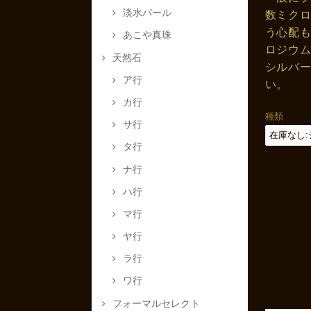
淡水パール
数ミク
う心配
あこや真珠
ロジウ
天然石
シルバ
ア行
い。
カ行
種類
サ行
タ行
ナ行
ハ行
マ行
ヤ行
ラ行
ワ行
フォーマルセレクト