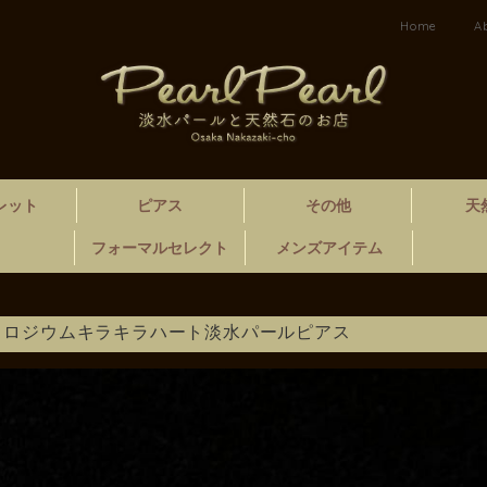
Home
A
レット
ピアス
その他
天
フォーマルセレクト
メンズアイテム
25 ロジウムキラキラハート淡水パールピアス