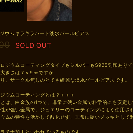
 ロジウムキラキラハート淡水パールピアス
500
SOLD OUT
ロジウムコーティングタイプもシルバーもS925刻印あり
大きさは７×９㎜ですが
あり、サークル無しのとても綺麗な淡水パールピアスです。
ロジウムコーティングとは？＋＋＋
ムとは、白金族の1つで、非常に硬い金属で科学的にも安定
耐性が強い金属で、ジュエリーのコーティングによく使用さ
ジウムの特性を活かして酸化せず、非常に硬いメッキとして
プラチナ加工といわれているものです。