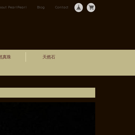
bout PearlPearl
Blog
Contact
然真珠
天然石