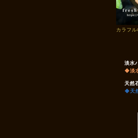
カラフル
淡水
◆淡
天然
◆天