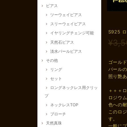
ピアス
ツーウェイピアス
スリーウェイピアス
S925
イヤリングチェンジ可能
¥3,
天然石ピアス
淡水パールピアス
その他
ゴールド
パールの
リング
照り艶
セット
ロングネックレス用クリッ
＋＋＋
プ
ロジウ
色への
ネックレスTOP
このロ
ブローチ
す。
天然真珠
一般に