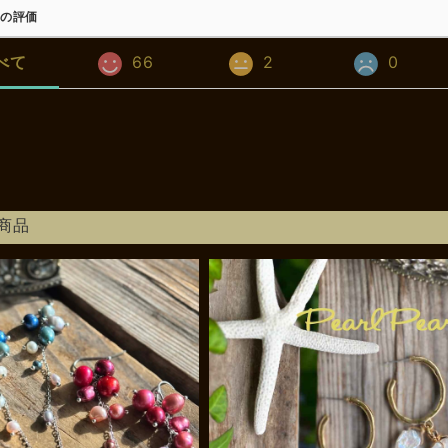
の評価
べて
66
2
0
商品