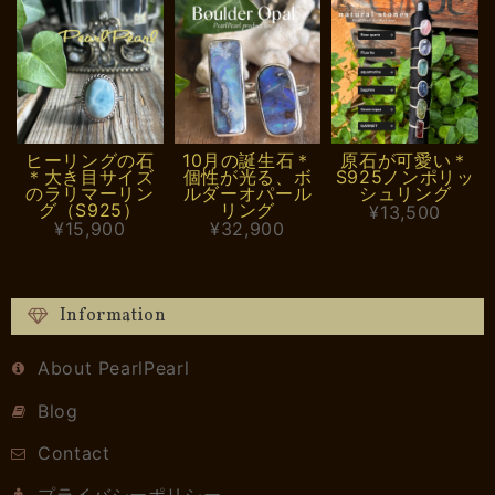
ヒーリングの石
10月の誕生石＊
原石が可愛い＊
＊大き目サイズ
個性が光る、ボ
S925ノンポリッ
のラリマーリン
ルダーオパール
シュリング
グ（S925）
リング
¥13,500
¥15,900
¥32,900
Information
About PearlPearl
Blog
Contact
プライバシーポリシー