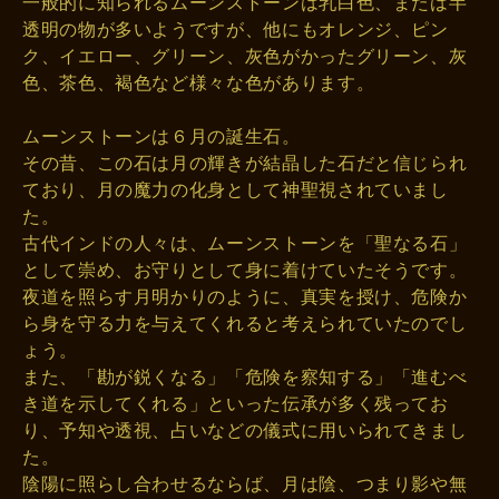
一般的に知られるムーンストーンは乳白色、または半
透明の物が多いようですが、他にもオレンジ、ピン
ク、イエロー、グリーン、灰色がかったグリーン、灰
色、茶色、褐色など様々な色があります。
ムーンストーンは６月の誕生石。
その昔、この石は月の輝きが結晶した石だと信じられ
ており、月の魔力の化身として神聖視されていまし
た。
古代インドの人々は、ムーンストーンを「聖なる石」
として崇め、お守りとして身に着けていたそうです。
夜道を照らす月明かりのように、真実を授け、危険か
ら身を守る力を与えてくれると考えられていたのでし
ょう。
また、「勘が鋭くなる」「危険を察知する」「進むべ
き道を示してくれる」といった伝承が多く残ってお
り、予知や透視、占いなどの儀式に用いられてきまし
た。
陰陽に照らし合わせるならば、月は陰、つまり影や無