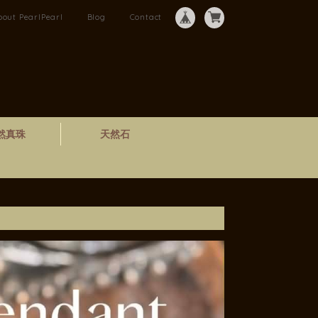
bout PearlPearl
Blog
Contact
然真珠
天然石