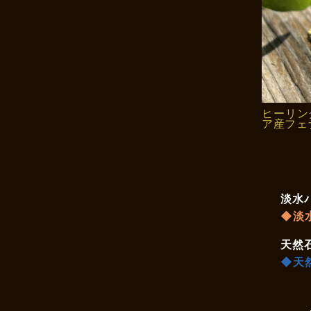
ヒーリン
ア産フェ
淡水
◆淡
天然
◆天