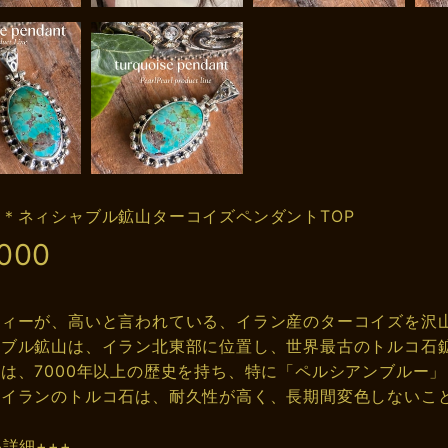
＊ネィシャブル鉱山ターコイズペンダントTOP
,000
ティーが、高いと言われている、イラン産のターコイズを沢
ャブル鉱山は、イラン北東部に位置し、世界最古のトルコ石
は、7000年以上の歴史を持ち、特に「ペルシアンブルー
。イランのトルコ石は、耐久性が高く、長期間変色しないこ
品詳細+++