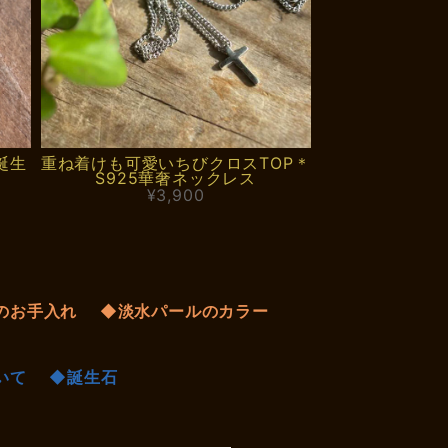
誕生
重ね着けも可愛いちびクロスTOP＊
S925華奢ネックレス
¥3,900
のお手入れ
◆淡水パールのカラー
いて
◆誕生石