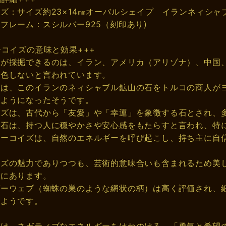
ズ：サイズ約23×14㎜オーバルシェイプ イランネィシャ
フレーム：スシルバー925（刻印あり)
ーコイズの意味と効果+++
石が採掘できるのは、イラン、アメリカ（アリゾナ）、中国
変色しないと言われています。
石は、このイランのネィシャブル鉱山の石をトルコの商人が
るようになったそうです。
イズは、古代から「友愛」や「幸運」を象徴する石とされ、
の石は、持つ人に穏やかさや安心感をもたらすと言われ、特
ターコイズは、自然のエネルギーを呼び起こし、持ち主に自
。
イズの魅力でありつつも、芸術的意味合いも含まれるため美
向にあります。
ダーウェブ（蜘蛛の巣のような網状の柄）は高く評価され、
いようです。