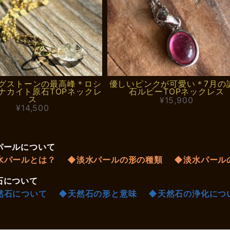
グストーンの最高峰＊ロシ
優しいピンクが可愛い＊7月の
ナカイト原石TOPネックレ
石ルビーTOPネックレス
ス
¥15,900
¥14,500
パールについて
水パールとは？
◆淡水パールの形の種類
◆淡水パール
石について
然石について
◆天然石の形と意味
◆天然石の浄化につ