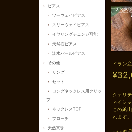
ピアス
ツーウェイピアス
スリーウェイピアス
イヤリングチェンジ可能
天然石ピアス
淡水パールピアス
その他
イラン産
リング
¥32
セット
ロングネックレス用クリッ
クォリ
プ
ネイシ
ネックレスTOP
この鉱山
れます
ブローチ
天然真珠
+++商