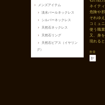
石の効
メンズアイテム
ネイテ
危険や
淡水パールネックレス
それゆ
シルバーネックレス
コミュ
天然石ネックレス
使う職
又、身
天然石リング
現れる
天然石ピアス（イヤリン
グ）
数量