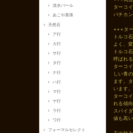
淡水パール
ターコイ
バチカン
あこや真珠
天然石
+++タ
ア行
トルコ
カ行
よく、
トルコ
サ行
呼ばれ
タ行
ターコ
ナ行
しい青
ます。
ハ行
います
マ行
ターコ
ヤ行
れる傾
スパイ
ラ行
値も高
ワ行
フォーマルセレクト