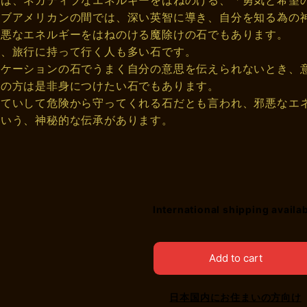
力は、ネガティブなエネルギーをはねのける、「勇気と希望
ィブアメリカンの間では、深い英智に導き、自分を知る為の
邪悪なエネルギーをはねのける魔除けの石でもあります。
え、旅行に持って行く人も多い石です。
ニケーションの石でうまく自分の意思を伝えられないとき、
業の方は是非身につけたい石でもあります。
をていして危険から守ってくれる石だとも言われ、邪悪なエ
という、神秘的な伝承があります。
International shipping availa
Add to cart
日本国内にお住まいの方向け