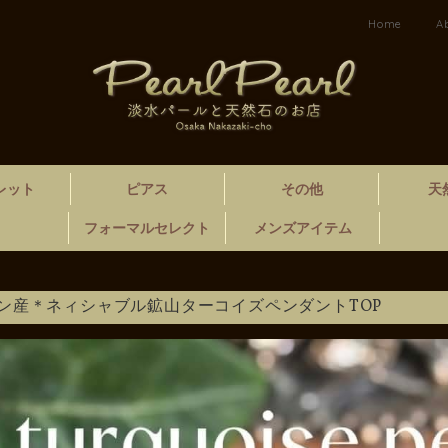
Home
A
レット
ピアス
その他
天
フォーマルセレクト
メンズアイテム
ン産＊ネィシャブル鉱山ターコイズペンダントTOP