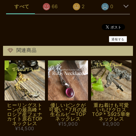
すべて
66
2
0
通報する
関連商品
ヒーリングスト
優しいピンクが
重ね着けも可愛
ーンの最高峰＊
可愛い＊7月の誕
いちびクロス
ロシア産フェナ
生石ルビーTOP
TOP＊S925華奢
カイト原石TOP
ネックレス
ネックレス
ネックレス
¥15,900
¥3,900
¥14,500