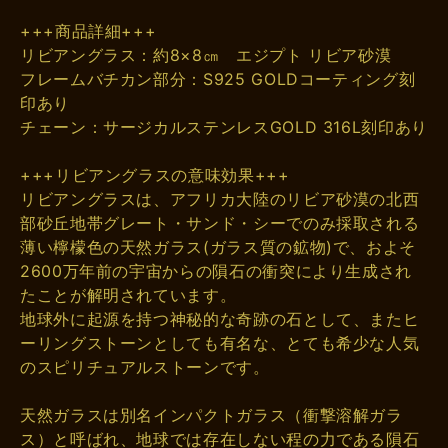
+++商品詳細+++
リビアングラス：約8×8㎝ エジプト リビア砂漠
フレームバチカン部分：S925 GOLDコーティング刻
印あり
チェーン：サージカルステンレスGOLD 316L刻印あり
+++リビアングラスの意味効果+++
リビアングラスは、アフリカ大陸のリビア砂漠の北西
部砂丘地帯グレート・サンド・シーでのみ採取される
薄い檸檬色の天然ガラス(ガラス質の鉱物)で、およそ
2600万年前の宇宙からの隕石の衝突により生成され
たことが解明されています。
地球外に起源を持つ神秘的な奇跡の石として、またヒ
ーリングストーンとしても有名な、とても希少な人気
のスピリチュアルストーンです。
天然ガラスは別名インパクトガラス（衝撃溶解ガラ
ス）と呼ばれ、地球では存在しない程の力である隕石