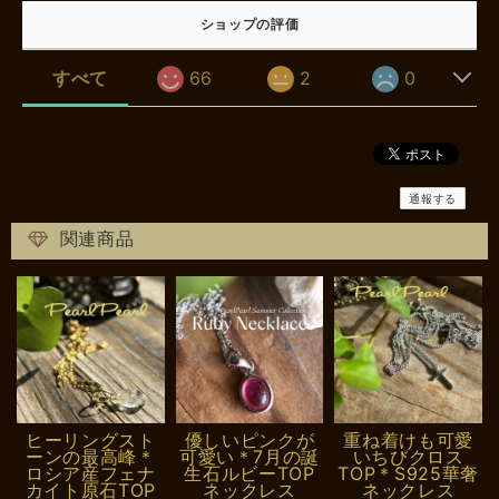
ショップの評価
すべて
66
2
0
通報する
関連商品
ヒーリングスト
優しいピンクが
重ね着けも可愛
ーンの最高峰＊
可愛い＊7月の誕
いちびクロス
ロシア産フェナ
生石ルビーTOP
TOP＊S925華奢
カイト原石TOP
ネックレス
ネックレス