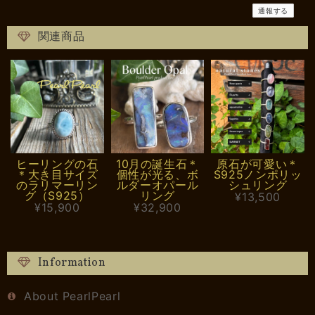
通報する
関連商品
ヒーリングの石
10月の誕生石＊
原石が可愛い＊
＊大き目サイズ
個性が光る、ボ
S925ノンポリッ
のラリマーリン
ルダーオパール
シュリング
グ（S925）
リング
¥13,500
¥15,900
¥32,900
Information
About PearlPearl