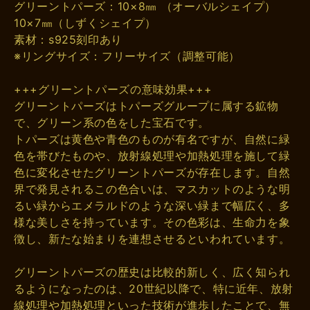
グリーントパーズ：10×8㎜ （オーバルシェイプ）
10×7㎜（しずくシェイプ）
素材：s925刻印あり
※リングサイズ：フリーサイズ（調整可能）
+++グリーントパーズの意味効果+++
グリーントパーズはトパーズグループに属する鉱物
で、グリーン系の色をした宝石です。
トパーズは黄色や青色のものが有名ですが、自然に緑
色を帯びたものや、放射線処理や加熱処理を施して緑
色に変化させたグリーントパーズが存在します。自然
界で発見されるこの色合いは、マスカットのような明
るい緑からエメラルドのような深い緑まで幅広く、多
様な美しさを持っています。その色彩は、生命力を象
徴し、新たな始まりを連想させるといわれています。
グリーントパーズの歴史は比較的新しく、広く知られ
るようになったのは、20世紀以降で、特に近年、放射
線処理や加熱処理といった技術が進歩したことで、無