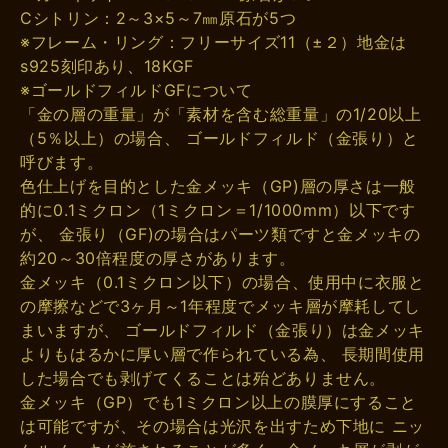
Cシトリン：2～3×5～7㎜原石が5つ
※フレーム・リング：フリーサイズ11（±２）地金は
s925刻印あり、18KGF
※ゴールドフィルドGFについて
「金の層の重量」が「素材を含む総重量」の1/20以上
（5％以上）の場合、 ゴールドフィルド（金張り）と
呼びます。
色仕上げを目的とした金メッキ（GP)層の厚さは一般
的に0.1ミクロン（1ミクロン＝1/1000mm）以下です
が、 金張り（GF)の場合はパーツ類ですと金メッキの
約20～30倍程度の厚さがあります。
金メッキ（0.1ミクロン以下）の場合、使用中に衣服と
の摩擦などで3ヶ月～1年程度でメッキ層が摩耗してし
まいますが、 ゴールドフィルド（金張り）は金メッキ
よりもはるかに厚い層で作られている為、 長期間使用
した場合でも剥げてくることは殆どありません。
金メッキ（GP）でも1ミクロン以上の膜厚にすること
は可能ですが、その場合は光沢を出すため下地に ニッ