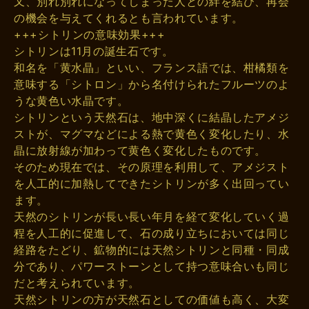
又、別れ別れになってしまった人との絆を結び、再会
の機会を与えてくれるとも言われています。
+++シトリンの意味効果+++
シトリンは11月の誕生石です。
和名を「黄水晶」といい、フランス語では、柑橘類を
意味する「シトロン」から名付けられたフルーツのよ
うな黄色い水晶です。
シトリンという天然石は、地中深くに結晶したアメジ
ストが、マグマなどによる熱で黄色く変化したり、水
晶に放射線が加わって黄色く変化したものです。
そのため現在では、その原理を利用して、アメジスト
を人工的に加熱してできたシトリンが多く出回ってい
ます。
天然のシトリンが長い長い年月を経て変化していく過
程を人工的に促進して、石の成り立ちにおいては同じ
経路をたどり、鉱物的には天然シトリンと同種・同成
分であり、パワーストーンとして持つ意味合いも同じ
だと考えられています。
天然シトリンの方が天然石としての価値も高く、大変