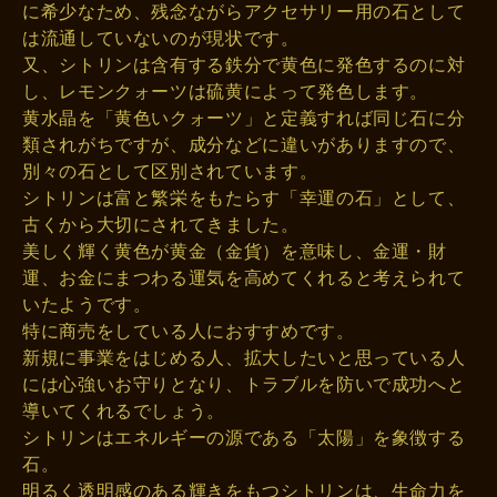
に希少なため、残念ながらアクセサリー用の石として
は流通していないのが現状です。
又、シトリンは含有する鉄分で黄色に発色するのに対
し、レモンクォーツは硫黄によって発色します。
黄水晶を「黄色いクォーツ」と定義すれば同じ石に分
類されがちですが、成分などに違いがありますので、
別々の石として区別されています。
シトリンは富と繁栄をもたらす「幸運の石」として、
古くから大切にされてきました。
美しく輝く黄色が黄金（金貨）を意味し、金運・財
運、お金にまつわる運気を高めてくれると考えられて
いたようです。
特に商売をしている人におすすめです。
新規に事業をはじめる人、拡大したいと思っている人
には心強いお守りとなり、トラブルを防いで成功へと
導いてくれるでしょう。
シトリンはエネルギーの源である「太陽」を象徴する
石。
明るく透明感のある輝きをもつシトリンは、生命力を