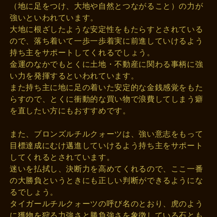
（地に足をつけ、大地や自然とつながること）の力が
強いといわれています。
大地に根ざしたような安定性をもたらすとされている
ので、落ち着いて一歩一歩着実に前進していけるよう
持ち主をサポートしてくれるでしょう。
金運のなかでもとくに土地・不動産に関わる事柄に強
い力を発揮するといわれています。
また持ち主に地に足の着いた安定的な金銭感覚をもた
らすので、とくに衝動的な買い物で浪費してしまう癖
を直したい方にもおすすめです。
また、ブロンズルチルクォーツは、強い意志をもって
目標達成にむけ邁進していけるよう持ち主をサポート
してくれるとされています。
迷いを払拭し、決断力を高めてくれるので、ここ一番
の大勝負というときにも正しい判断ができるようにな
るでしょう。
タイガールチルクォーツの呼び名のとおり、虎のよう
に獲物を狩る力強さと勝負強さを象徴している石とも