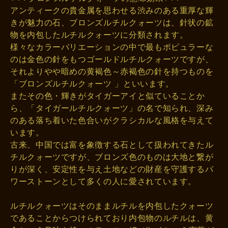
アンティークの貴金属を思わせる渋みのある重厚な輝
きが魅力の石、ブロンズルチルクォーツは、針状の鉱
物を内包したルチルクォーツに分類されます。
様々なカラーバリエーションの中で最もポピュラーな
のは金色の針をもつゴールドルチルクォーツですが、
それよりやや暗めの黄褐色～赤褐色の針を持つものを
「ブロンズルチルクォーツ 」といいます。
またその色・輝きがタイガーアイと似ていることか
ら、「タイガールチルクォーツ」の名で知られ、深み
のある落ち着いた色合いがクラシカルな風格を与えて
います。
古来、中国では富を象徴する石として扱われてきたル
チルクォーツですが、ブロンズ色のものは大地と繋が
りが深く、安定性を与え土地などの財産を守護するパ
ワーストーンとして多くの人に愛されています。
ルチルクォーツはそのままルチルを内包したクォーツ
であることからつけられており内包物のルチルは、黄