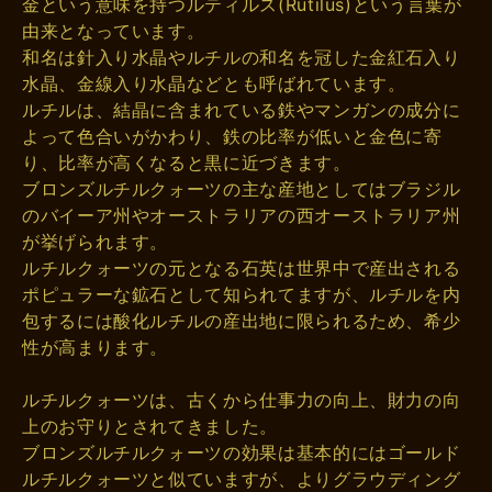
金という意味を持つルティルス(Rutilus)という言葉が
由来となっています。
和名は針入り水晶やルチルの和名を冠した金紅石入り
水晶、金線入り水晶などとも呼ばれています。
ルチルは、結晶に含まれている鉄やマンガンの成分に
よって色合いがかわり、鉄の比率が低いと金色に寄
り、比率が高くなると黒に近づきます。
ブロンズルチルクォーツの主な産地としてはブラジル
のバイーア州やオーストラリアの西オーストラリア州
が挙げられます。
ルチルクォーツの元となる石英は世界中で産出される
ポピュラーな鉱石として知られてますが、ルチルを内
包するには酸化ルチルの産出地に限られるため、希少
性が高まります。
ルチルクォーツは、古くから仕事力の向上、財力の向
上のお守りとされてきました。
ブロンズルチルクォーツの効果は基本的にはゴールド
ルチルクォーツと似ていますが、よりグラウディング