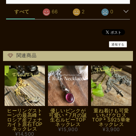
すべて
66
2
0
通報する
関連商品
ヒーリングスト
優しいピンクが
重ね着けも可愛
ーンの最高峰＊
可愛い＊7月の誕
いちびクロス
ロシア産フェナ
生石ルビーTOP
TOP＊S925華奢
カイト原石TOP
ネックレス
ネックレス
ネックレス
¥15,900
¥3,900
¥14,500