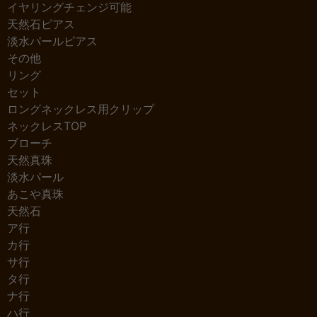
イヤリングチェンジ可能
天然石ピアス
淡水パールピアス
その他
リング
セット
ロングネックレス用クリップ
ネックレスTOP
ブローチ
天然真珠
淡水パール
あこや真珠
天然石
ア行
カ行
サ行
タ行
ナ行
ハ行